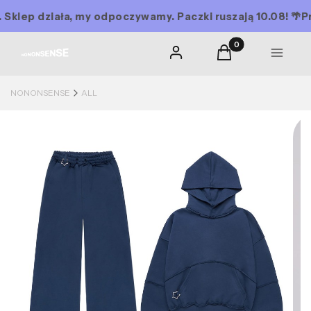
lep działa, my odpoczywamy. Paczki ruszają 10.08! 🌴
Prze
Produkty w koszyku
Zaloguj się
Koszyk
MENU
NONONSENSE
ALL