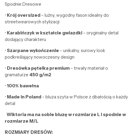
Spodnie Dresowe
•
Krój oversized
– luźny, wygodny fason idealny do
streetwearowych stylizacji
•
Karabińczyk w kształcie gwiazdki
– oryginalny detal
dodający charakteru
•
Szarpane wykończenie
– unikalny, surowy look
podkreślający nowoczesny design
•
Dresówka pętelka premium
– trwały materiał o
gramaturze
450 g/m2
•
100% bawełna
•
Made in Poland
– bluza szyta w Polsce z dbałością o każdy
detal
Wiktoria ma na sobie bluzę w rozmiarze L i spodnie w
rozmiarze M/L
ROZMIARY DRESÓW: