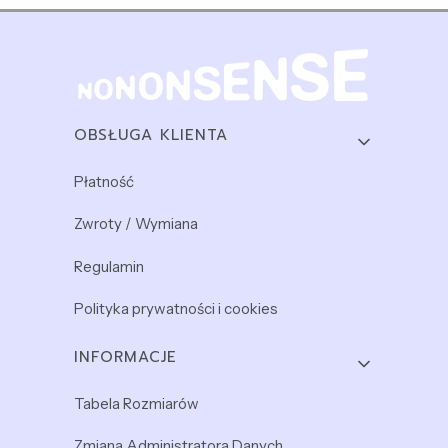
Linki w stopce
OBSŁUGA KLIENTA
Płatność
Zwroty / Wymiana
Regulamin
Polityka prywatności i cookies
INFORMACJE
Tabela Rozmiarów
Zmiana Administratora Danych