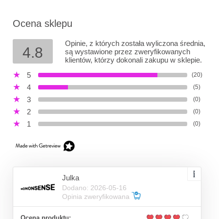
Ocena sklepu
Opinie, z których została wyliczona średnia,
4.8
są wystawione przez zweryfikowanych
klientów, którzy dokonali zakupu w sklepie.
5
(20)
4
(5)
3
(0)
2
(0)
1
(0)
Julka
Dodano: 2026-05-16
Opinia zweryfikowana
Ocena produktu: