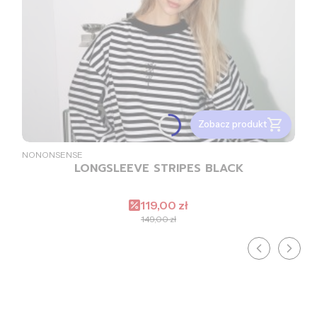
Zobacz produkt
PRODUCENT
NONONSENSE
LONGSLEEVE STRIPES BLACK
Cena promocyjna
119,00 zł
149,00 zł