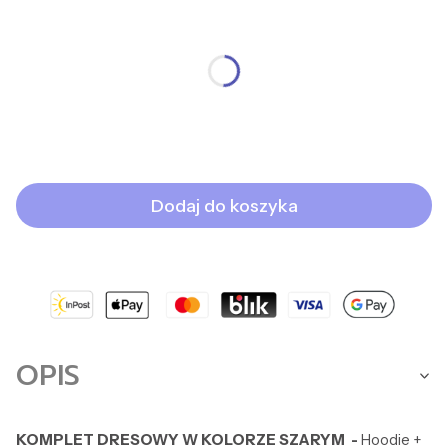
*
BLUZA
XS
S
M
L
XL
*
SPODNIE
XS/S
S/M
M/L
Dodaj do koszyka
OPIS
KOMPLET DRESOWY W KOLORZE SZARYM -
Hoodie +