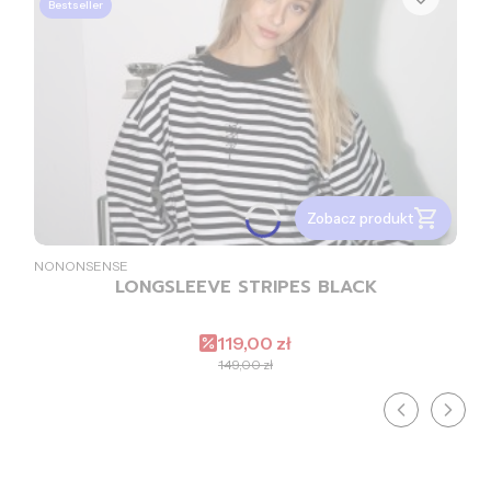
Bestseller
Zobacz produkt
PRODUCENT
NONONSENSE
LONGSLEEVE STRIPES BLACK
Cena promocyjna
119,00 zł
149,00 zł