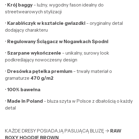
•
Krój baggy
– luźny, wygodny fason idealny do
streetwearowych stylizacji
•
Karabińczyk w kształcie gwiazdki
– oryginalny detal
dodający charakteru
•
Regulowany Ściągacz w Nogawkach Spodni
•
Szarpane wykończenie
– unikalny, surowy look
podkreślający nowoczesny design
•
Dresówka pętelka premium
– trwały materiał o
gramaturze
470 g/m2
•
100% bawełna
•
Made in Poland
– bluza szyta w Polsce z dbałością o każdy
detal
KAŻDE DRESY POSIADAJĄ PASUJĄCĄ BLUZĘ ->
RAW
BOXY HOODIE BROWN