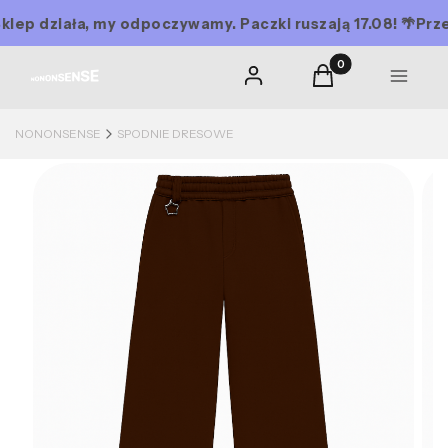
p działa, my odpoczywamy. Paczki ruszają 17.08! 🌴
Przerwa
Produkty w koszyku
Zaloguj się
Koszyk
MENU
NONONSENSE
SPODNIE DRESOWE