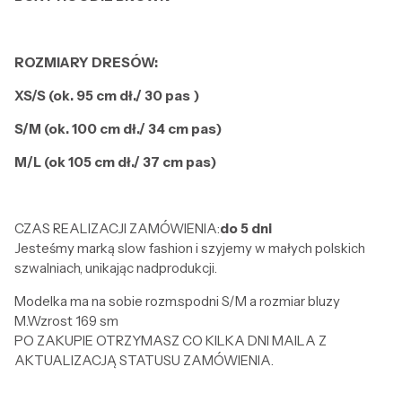
ROZMIARY DRESÓW:
XS/S (ok. 95 cm dł./ 30 pas )
S/M (ok. 100 cm dł./ 34 cm pas)
M/L (ok 105 cm dł./ 37 cm pas)
CZAS REALIZACJI ZAMÓWIENIA:
do 5 dni
Jesteśmy marką slow fashion i szyjemy w małych polskich
szwalniach, unikając nadprodukcji.
Modelka ma na sobie rozm.spodni S/M a rozmiar bluzy
M.Wzrost 169 sm
PO ZAKUPIE OTRZYMASZ CO KILKA DNI MAILA Z
AKTUALIZACJĄ STATUSU ZAMÓWIENIA.