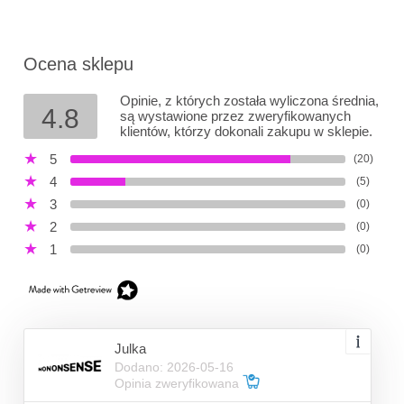
Ocena sklepu
Opinie, z których została wyliczona średnia,
4.8
są wystawione przez zweryfikowanych
klientów, którzy dokonali zakupu w sklepie.
5
(20)
4
(5)
3
(0)
2
(0)
1
(0)
Julka
Dodano: 2026-05-16
Opinia zweryfikowana